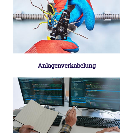
Anlagenverkabelung im Haus sowie
beim Kunden vor Ort
Anlagenverkabelung
SPS-Programmierung mittels Siemens
Step 7 classic, Siemens TIA-Portal,
CoDeSys V2 und V3, Beckhoff TwinCat
V2 und V3, andere Hersteller auf