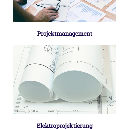
der Projekte
Projektmanagement
Erstellung von Schaltplänen mittels
EPLAN P8 in der jeweils aktuellsten
Version und, wenn gewünscht, auch mit
Vorgängerversionen
Elektroprojektierung